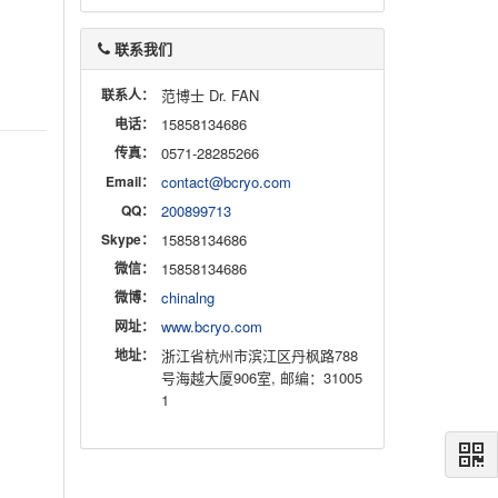
联系我们
联系人：
范博士 Dr. FAN
电话：
15858134686
传真：
0571-28285266
Email：
contact@bcryo.com
QQ：
200899713
Skype：
15858134686
微信：
15858134686
微博：
chinalng
网址：
www.bcryo.com
地址：
浙江省杭州市滨江区丹枫路788
号海越大厦906室, 邮编：31005
1